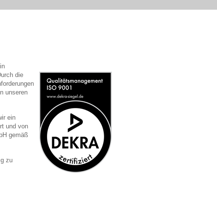
in
urch die
forderungen
en unseren
ir ein
rt und von
GmbH gemäß
ig zu